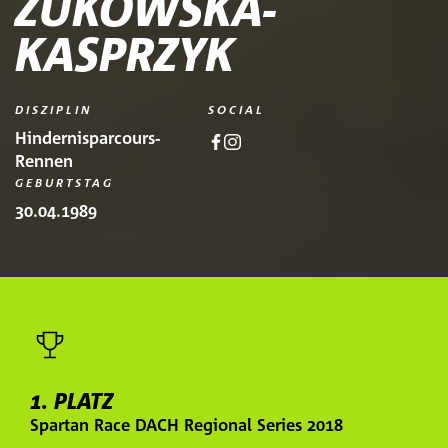
ZUKOWSKA-
KASPRZYK
DISZIPLIN
SOCIAL
Hindernisparcours-
Rennen
GEBURTSTAG
30.04.1989
1. PLATZ
Spartan Race DACH Regional Series 2018