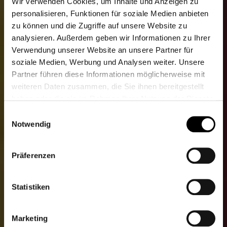
Wir verwenden Cookies, um Inhalte und Anzeigen zu
personalisieren, Funktionen für soziale Medien anbieten
zu können und die Zugriffe auf unsere Website zu
analysieren. Außerdem geben wir Informationen zu Ihrer
Verwendung unserer Website an unsere Partner für
soziale Medien, Werbung und Analysen weiter. Unsere
Partner führen diese Informationen möglicherweise mit
weiteren Daten zusammen, die Sie ihnen bereitgestellt
haben oder die sie im Rahmen Ihrer Nutzung der Dienste
gesammelt haben.
Einwilligungsauswahl
Weitere Informationen finden Sie unter
Datenschutz
.
Notwendig
Klicken Sie
hier
um zum Impressum zu gelangen.
Präferenzen
Statistiken
Marketing