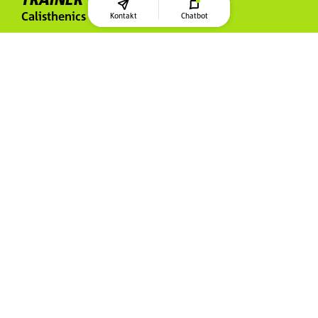
Calisthenics
Kontakt
Chatbot
CALISTHENICS
WORKSHOPS
Deutschlandweit
“THE WORLD IS MY GYM“
FELIX STÄDELE
Bei Calisthenics trainiert man in erster Linie neue Skills
zu erlernen. Man hat ein klares Ziel, einen Skill vor
Augen und investiert Zeit und Energie, um diesen Skill
zu erreichen. Dieser Tag, an dem man in der Lage ist