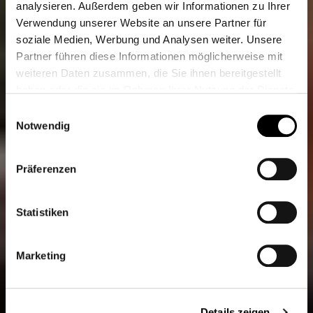
analysieren. Außerdem geben wir Informationen zu Ihrer
Verwendung unserer Website an unsere Partner für
soziale Medien, Werbung und Analysen weiter. Unsere
Partner führen diese Informationen möglicherweise mit
weiteren Daten zusammen, die Sie ihnen bereitgestellt
haben oder die sie im Rahmen Ihrer Nutzung der Dienste
gesammelt haben.
Einwilligungsauswahl
Weitere Informationen finden Sie unter
Datenschutz
.
Notwendig
Klicken Sie
hier
um zum Impressum zu gelangen.
Präferenzen
Statistiken
Marketing
Details zeigen