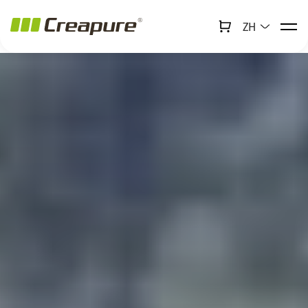
ZH
↻
x
Creabot