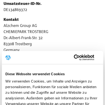
Umsatzsteuer-ID-Nr.
DE134869372
Kontakt
Alzchem Group AG
CHEMIEPARK TROSTBERG
Dr.-Albert-Frank-Str. 32
83308 Trostberg
Germany
T +49 8621 86-0
F +49 8621 86-2020
info@creapure.com
Diese Webseite verwendet Cookies
Das Impressum gilt auch für folgende
Wir verwenden Cookies, um Inhalte und Anzeigen zu
Onlinepräsenzen:
personalisieren, Funktionen für soziale Medien anbieten
zu können und die Zugriffe auf unsere Website zu
Facebook:
https://www.facebook.com/Creapure
analysieren. Außerdem geben wir Informationen zu Ihrer
Verwendung unserer Website an unsere Partner für
Instagram:
https://www.instagram.com/creapure/