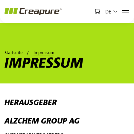
DE
↻
x
Creabot
Zum Hauptinhalt springen
Zum Footer springen
Startseite
Impressum
IMPRESSUM
HERAUSGEBER
ALZCHEM GROUP AG