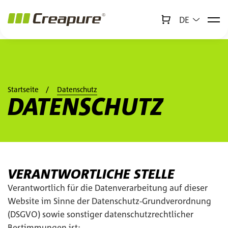
DE
↻
x
Creabot
Zum Hauptinhalt springen
Zum Footer springen
Startseite
Datenschutz
DATENSCHUTZ
VERANTWORTLICHE STELLE
Verantwortlich für die Datenverarbeitung auf dieser
Website im Sinne der Datenschutz-Grundverordnung
(DSGVO) sowie sonstiger datenschutzrechtlicher
Bestimmungen ist: