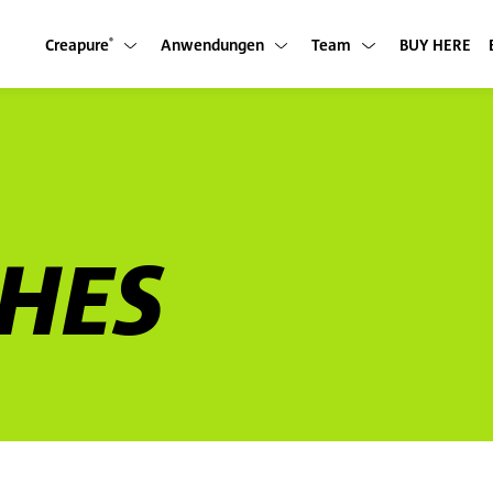
Creapure
Anwendungen
Team
BUY HERE
Untermenü anzeigen
Untermenü anzeigen
Untermenü anzeigen
®
CHES