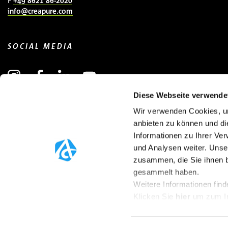
F
+49 8621 86-2020
info@creapure.com
SOCIAL MEDIA
Diese Webseite verwende
Wir verwenden Cookies, um
NEWSLETTER ANMELDEN
(ÖFFNET IN NEUEM FENSTER)
anbieten zu können und di
Informationen zu Ihrer Ve
und Analysen weiter. Unse
zusammen, die Sie ihnen b
gesammelt haben.
Weitere Informationen find
Klicken Sie
hier
um zum I
© 2025 Creapure®