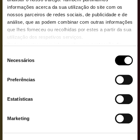
informações acerca da sua utilização do site com os
nossos parceiros de redes sociais, de publicidade e de
análise, que as podem combinar com outras informações
que lhes forneceu ou recolhidas por estes a partir da sua
utilização dos respetivos serviços.
Pode encontrar mais informações em
protecção de
dados
.
Seleção
Clique
aqui
para ir para a impressão.
Necessários
de
consentimento
Preferências
Estatísticas
Marketing