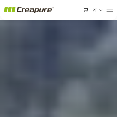
PT
↻
x
Creabot