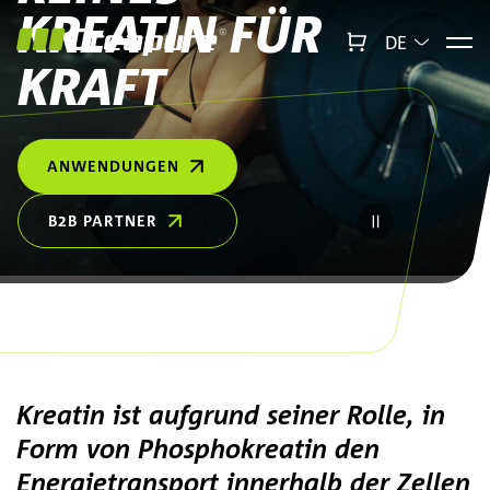
Zum Hauptinhalt springen
Zum Footer springen
KREATIN FÜR
DE
KRAFT
↻
x
Creabot
ANWENDUNGEN
B2B PARTNER
Kreatin ist aufgrund seiner Rolle, in
Form von Phosphokreatin den
Energietransport innerhalb der Zellen