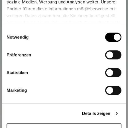
soziale Medien, Werbung und Analysen weiter. Unsere
Partner führen diese Informationen möglicherweise mit
weiteren Daten zusammen, die Sie ihnen bereitgestellt
haben oder die sie im Rahmen Ihrer Nutzung der Dienste
gesammelt haben.
Einwilligungsauswahl
Weitere Informationen finden Sie unter
Datenschutz
.
Notwendig
Klicken Sie
hier
um zum Impressum zu gelangen.
Präferenzen
Statistiken
Marketing
Details zeigen