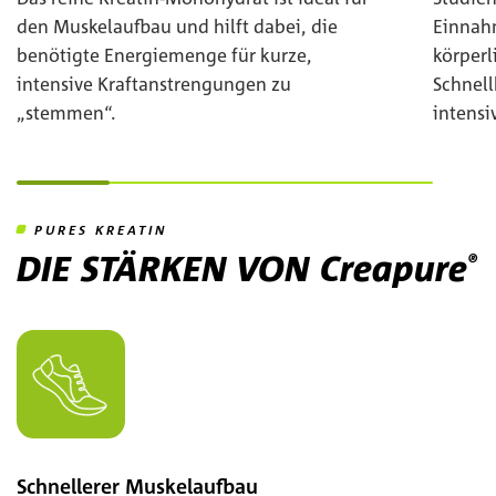
den Muskelaufbau und hilft dabei, die
Einnah
benötigte Energiemenge für kurze,
körperl
intensive Kraftanstrengungen zu
Schnell
„stemmen“.
intensi
Zum Beginn des Sliders springen
PURES KREATIN
DIE STÄRKEN VON
Creapure
®
Schnellerer Muskelaufbau