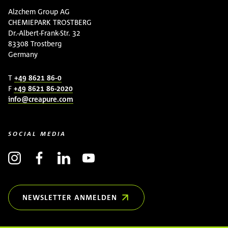
Alzchem Group AG
CHEMIEPARK TROSTBERG
Dr.-Albert-Frank-Str. 32
83308 Trostberg
Germany
T
+49 8621 86-0
F
+49 8621 86-2020
info@creapure.com
SOCIAL MEDIA
NEWSLETTER ANMELDEN
(ÖFFNET IN NEUEM FENSTER)