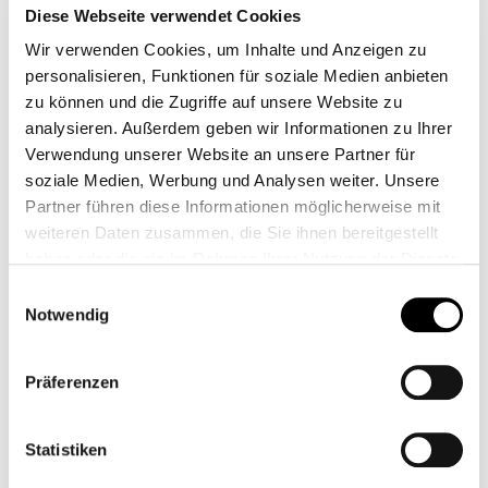
Diese Webseite verwendet Cookies
zersetzt wird.
Wir verwenden Cookies, um Inhalte und Anzeigen zu
personalisieren, Funktionen für soziale Medien anbieten
SUPPLEMENTATION VON
zu können und die Zugriffe auf unsere Website zu
CREAPURE
®
analysieren. Außerdem geben wir Informationen zu Ihrer
Verwendung unserer Website an unsere Partner für
soziale Medien, Werbung und Analysen weiter. Unsere
Creapure® ist reines, in Deutschland hergestelltes
Partner führen diese Informationen möglicherweise mit
Kreatin Monohydrat. Die Einnahme von Creapure® ist
weiteren Daten zusammen, die Sie ihnen bereitgestellt
sicher und wirkungsvoll. Deshalb gilt es als
haben oder die sie im Rahmen Ihrer Nutzung der Dienste
zuverlässiges Nahrungsergänzungsmittel und ist bei
gesammelt haben.
Einwilligungsauswahl
Einnahme der empfohlenen Tagesdosis ohne
Weitere Informationen finden Sie unter
Datenschutz
.
Notwendig
Nebenwirkungen als Supplementation geeignet. Mehr
Klicken Sie
hier
um zum Impressum zu gelangen.
über die
Einnahme
,
Wirkung
von Creapure® als
Präferenzen
Nahrungsergänzung und den Muskelaufbau mit
Kreatin findet ihr unter anderem unter
Wie wirkt
Kreatin
und
Kreatin Muskelaufbau.
Statistiken