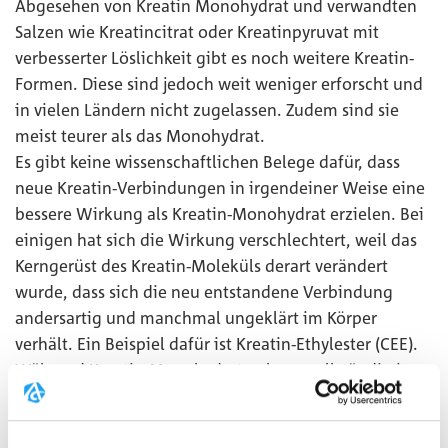
Abgesehen von Kreatin Monohydrat und verwandten
Salzen wie Kreatincitrat oder Kreatinpyruvat mit
verbesserter Löslichkeit gibt es noch weitere Kreatin-
Formen. Diese sind jedoch weit weniger erforscht und
in vielen Ländern nicht zugelassen. Zudem sind sie
meist teurer als das Monohydrat.
Es gibt keine wissenschaftlichen Belege dafür, dass
neue Kreatin-Verbindungen in irgendeiner Weise eine
bessere Wirkung als Kreatin-Monohydrat erzielen. Bei
einigen hat sich die Wirkung verschlechtert, weil das
Kerngerüst des Kreatin-Moleküls derart verändert
wurde, dass sich die neu entstandene Verbindung
andersartig und manchmal ungeklärt im Körper
verhält. Ein Beispiel dafür ist Kreatin-Ethylester (CEE).
Während Kreatin-Monohydrat nahezu vollständig in
den Körper aufgenommen wird, gibt es
wissenschaftliche Studien, die zeigen, dass CEE im
Magen-Darm-Trakt schnell zu wirkungslosem Kreatinin