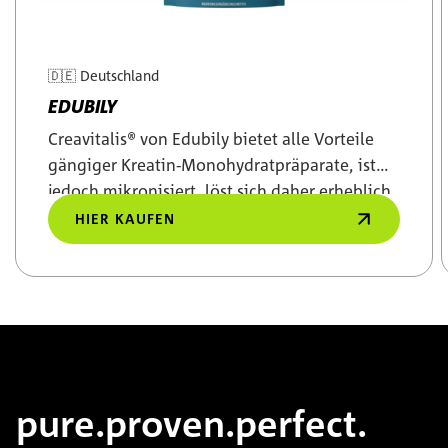
🇩🇪
Deutschland
EDUBILY
Creavitalis® von Edubily bietet alle Vorteile
gängiger Kreatin-Monohydratpräparate, ist
jedoch mikronisiert, löst sich daher erheblich
besser auf.
HIER KAUFEN
Zum Beginn des Sliders springen
pure.proven.perfect.