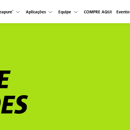
eapure
Aplicações
Equipe
COMPRE AQUI
Evento
®
E
ES