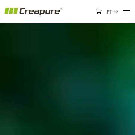
PT
↻
x
Creabot