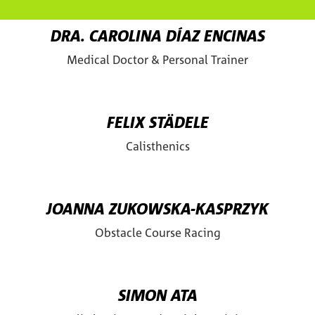
Arzt und Personal Trainer
DRA. CAROLINA DÍAZ ENCINAS
Medical Doctor & Personal Trainer
Para a página detalhada de Dr
Calisthenics
FELIX STÄDELE
Calisthenics
Para a página detalhada de Fe
Hindernisparcours-Rennen
JOANNA ZUKOWSKA-KASPRZYK
Obstacle Course Racing
Para a página detalhada de 
Calisthenics & Körpergewichtstraining
SIMON ATA