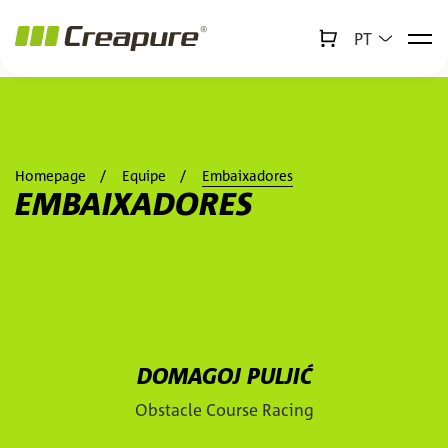
PT
↻
x
Creabot
Homepage
Equipe
Embaixadores
EMBAIXADORES
Hindernisparcours-Rennen
DOMAGOJ PULJIĆ
Obstacle Course Racing
Para a página detalhada de D