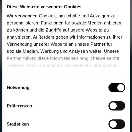
Diese Webseite verwendet Cookies
Wir verwenden Cookies, um Inhalte und Anzeigen zu
personalisieren, Funktionen für soziale Medien anbieten
zu können und die Zugriffe auf unsere Website zu
analysieren. Außerdem geben wir Informationen zu Ihrer
Verwendung unserer Website an unsere Partner für
soziale Medien, Werbung und Analysen weiter. Unsere
Partner führen diese Informationen möglicherweise mit
weiteren Daten zusammen, die Sie ihnen bereitgestellt
haben oder die sie im Rahmen Ihrer Nutzung der Dienste
gesammelt haben.
Einwilligungsauswahl
Weitere Informationen finden Sie unter
Datenschutz
.
Notwendig
Klicken Sie
hier
um zum Impressum zu gelangen.
Präferenzen
Statistiken