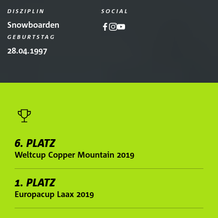
DISZIPLIN
SOCIAL
Snowboarden
GEBURTSTAG
28.04.1997
6. PLATZ
Weltcup Copper Mountain 2019
1. PLATZ
Europacup Laax 2019