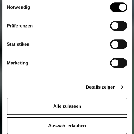
Einwilligungsauswahl
Weitere Informationen finden Sie unter
Datenschutz
.
Notwendig
Klicken Sie
hier
um zum Impressum zu gelangen.
Präferenzen
Statistiken
Marketing
Details zeigen
Alle zulassen
Auswahl erlauben