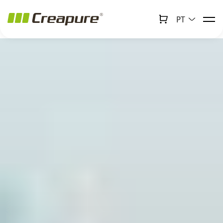
PT
↻
x
Creabot