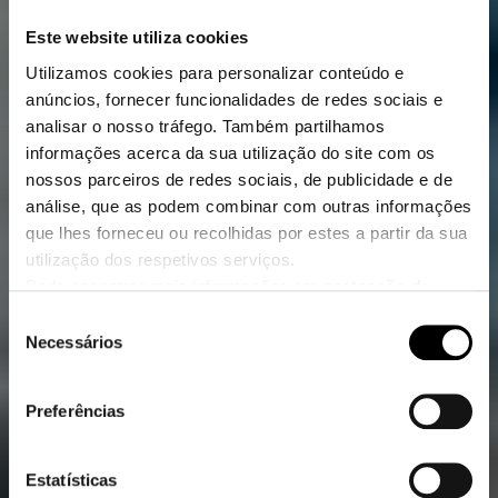
Este website utiliza cookies
Utilizamos cookies para personalizar conteúdo e
anúncios, fornecer funcionalidades de redes sociais e
analisar o nosso tráfego. Também partilhamos
informações acerca da sua utilização do site com os
nossos parceiros de redes sociais, de publicidade e de
análise, que as podem combinar com outras informações
que lhes forneceu ou recolhidas por estes a partir da sua
utilização dos respetivos serviços.
Pode encontrar mais informações em
protecção de
dados
.
Seleção
Clique
aqui
para ir para a impressão.
Necessários
de
consentimento
Preferências
Estatísticas