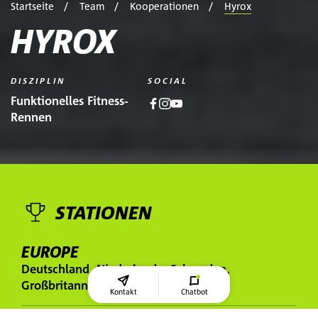
Startseite
Team
Kooperationen
Hyrox
HYROX
DISZIPLIN
SOCIAL
Funktionelles Fitness-
Rennen
STATIONEN
EUROPE
Deutschland, Niederlande, Schweden,
Großbritannien, Irland, Italien
Kontakt
Chatbot