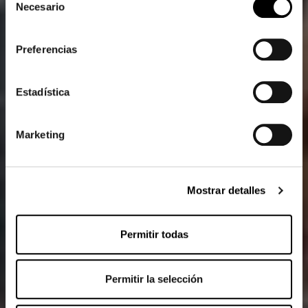
Haga clic
aquí
para ir a la imprenta.
Necesario
de
consentimiento
Preferencias
Estadística
Marketing
Mostrar detalles
Permitir todas
Permitir la selección