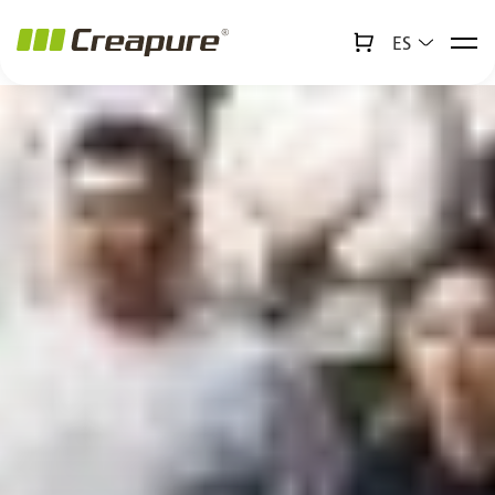
ES
↻
x
Creabot