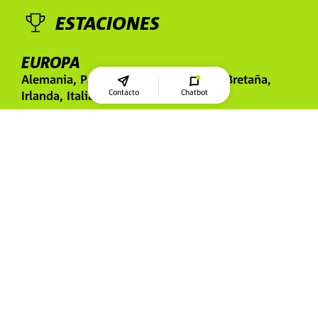
ESTACIONES
EUROPA
Alemania, Países Bajos, Suecia, Gran Bretaña,
Contacto
Chatbot
Irlanda, Italia
N / A
EE.UU
ASIA
Hong Kong
HYROX – LA SERIE MUNDIAL DE