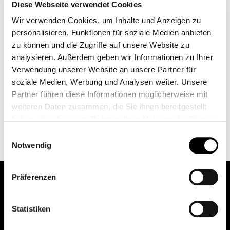
Diese Webseite verwendet Cookies
Durch eine zusätzliche Kreatin-Einnahme kann der
Wir verwenden Cookies, um Inhalte und Anzeigen zu
Vorrat an Kreatin und Kreatinphosphat in den
personalisieren, Funktionen für soziale Medien anbieten
Muskelzellen vergrößert werden. Dies wiederum
zu können und die Zugriffe auf unsere Website zu
verbessert die Leistungsfähigkeit während intensiver
analysieren. Außerdem geben wir Informationen zu Ihrer
Muskelbelastung und führt dadurch zu einem
Verwendung unserer Website an unsere Partner für
verstärkten Muskelaufbau und Kraftzuwachs. Der
soziale Medien, Werbung und Analysen weiter. Unsere
größere Kreatinphosphat-Pool führt außerdem zu
Partner führen diese Informationen möglicherweise mit
einer schnelleren Regenerierung von ATP und
weiteren Daten zusammen, die Sie ihnen bereitgestellt
unterstützt so die Erholung nach intensiver Belastung
haben oder die sie im Rahmen Ihrer Nutzung der Dienste
sowohl im Training als auch im Wettkampf.
gesammelt haben.
Einwilligungsauswahl
Weitere Informationen finden Sie unter
Datenschutz
.
Notwendig
Klicken Sie
hier
um zum Impressum zu gelangen.
Präferenzen
pure.proven.perfect.
Statistiken