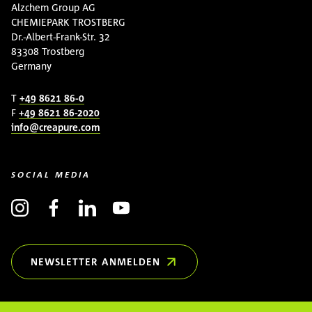
Alzchem Group AG
CHEMIEPARK TROSTBERG
Dr.-Albert-Frank-Str. 32
83308 Trostberg
Germany
T
+49 8621 86-0
F
+49 8621 86-2020
info@creapure.com
SOCIAL MEDIA
NEWSLETTER ANMELDEN
(ÖFFNET IN NEUEM FENSTER)