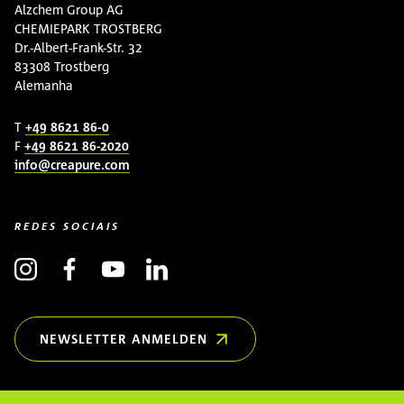
Alzchem Group AG
CHEMIEPARK TROSTBERG
Dr.-Albert-Frank-Str. 32
83308 Trostberg
Alemanha
T
+49 8621 86-0
F
+49 8621 86-2020
info@creapure.com
REDES SOCIAIS
NEWSLETTER ANMELDEN
(OPENS IN NEW WINDOW)