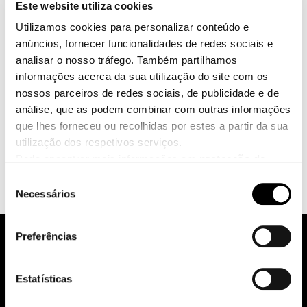
Este website utiliza cookies
Utilizamos cookies para personalizar conteúdo e
A ingestão suplementar de creatina pode aumentar os
anúncios, fornecer funcionalidades de redes sociais e
estoques de creatina e creatina fosfato nas células
analisar o nosso tráfego. Também partilhamos
musculares. Isso, por sua vez, melhora o desempenho
informações acerca da sua utilização do site com os
durante esforços musculares intensos, levando a um
nossos parceiros de redes sociais, de publicidade e de
aumento do crescimento muscular e ganhos de força.
análise, que as podem combinar com outras informações
O maior estoque de creatina fosfato também resulta
que lhes forneceu ou recolhidas por estes a partir da sua
em uma regeneração mais rápida de ATP, favorecendo
utilização dos respetivos serviços.
assim a recuperação após esforços intensos tanto no
Pode encontrar mais informações em
protecção de
treino quanto na competição.
dados
.
Seleção
Clique
aqui
para ir para a impressão.
Necessários
de
consentimento
Preferências
pure.proven.perfect.
Estatísticas