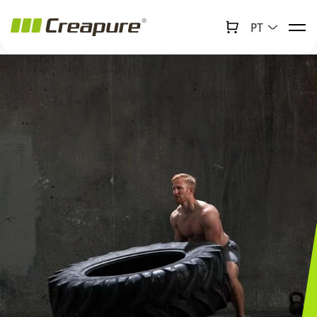
PT
↻
x
Creabot