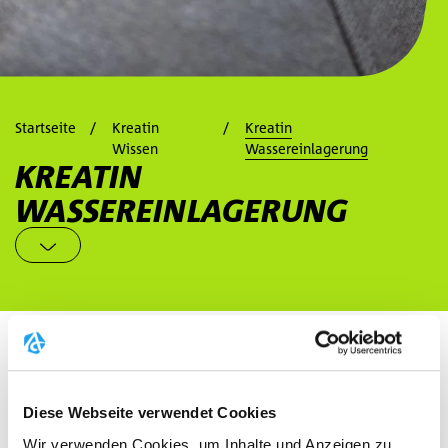
Startseite
Kreatin
Kreatin
Wissen
Wassereinlagerung
KREATIN
WASSEREINLAGERUNG
WASSEREINLAGERUNG UND
GEWICHTSZUNAHME
Diese Webseite verwendet Cookies
Wir verwenden Cookies, um Inhalte und Anzeigen zu