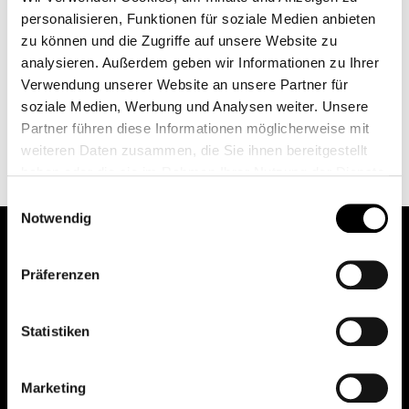
Wenn du zur Trainingsunterstützung Kreatin
personalisieren, Funktionen für soziale Medien anbieten
einnimmst, kann – verursacht durch die zunehmende
zu können und die Zugriffe auf unsere Website zu
Muskelmasse und eine höhere Wasseraufnahme in die
analysieren. Außerdem geben wir Informationen zu Ihrer
Muskeln – eine leichte Gewichtszunahme eintreten.
Verwendung unserer Website an unsere Partner für
soziale Medien, Werbung und Analysen weiter. Unsere
Beobachtet wird eine Zunahme der fettfreien
Partner führen diese Informationen möglicherweise mit
Körpermasse von bis zu 1-3 kg. Die meisten
weiteren Daten zusammen, die Sie ihnen bereitgestellt
Kraftsportler begrüßen dies allerdings und werten es
haben oder die sie im Rahmen Ihrer Nutzung der Dienste
nicht als Nachteil.
gesammelt haben.
Einwilligungsauswahl
Weitere Informationen finden Sie unter
Datenschutz
.
Notwendig
Klicken Sie
hier
um zum Impressum zu gelangen.
Präferenzen
pure.proven.perfect.
Statistiken
Creapure
®
Marketing
Anwendungen