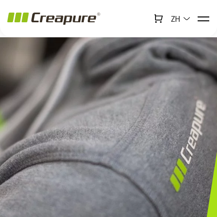
ZH
↻
x
Creabot