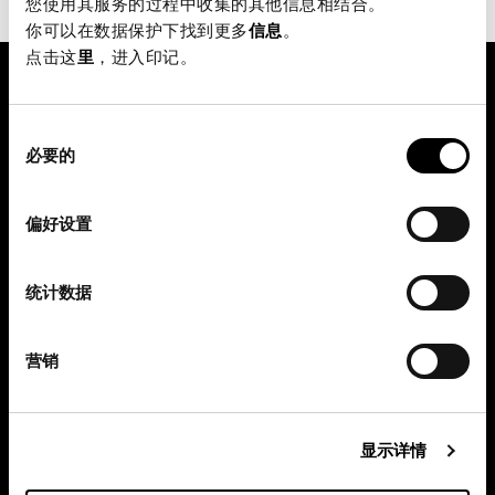
您使用其服务的过程中收集的其他信息相结合。
是不利的。
你可以在数据保护下找到更多
信息
。
点击这
里
，进入印记。
同
pure.proven.perfect.
必要的
意
选
择
偏好设置
Creapure
®
应用程序
统计数据
团队
营销
立即购买
活动
显示详情
肌酸知识