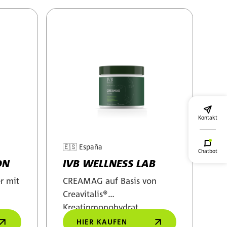
Kontakt
🇪🇸
España
Chatbot
ON
IVB WELLNESS LAB
r mit
CREAMAG auf Basis von
Creavitalis®
Kreatinmonohydrat,
Magnesium-Malat und
HIER KAUFEN