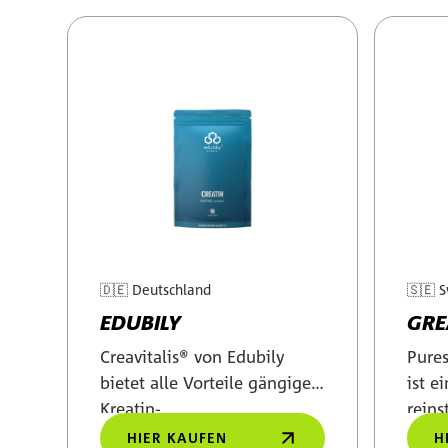
🇩🇪
Deutschland
🇸🇪
S
EDUBILY
GRE
Creavitalis® von Edubily
Pures
bietet alle Vorteile gängiger
ist e
Kreatin-
reins
Monohydratpräparate, ist
Mono
HIER KAUFEN
H