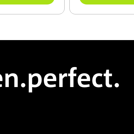
arkt. Es ist doppelt
Knochen und Haut.
nisiert für eine
ale Löslichkeit in
igkeiten.
n.perfect.