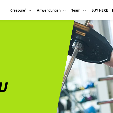
Creapure
Anwendungen
Team
BUY HERE
Untermenü anzeigen
Untermenü anzeigen
Untermenü anzeigen
®
U