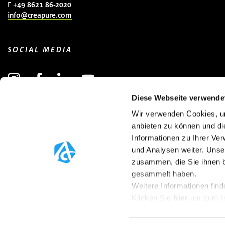
F
+49 8621 86-2020
info@creapure.com
SOCIAL MEDIA
Diese Webseite verwende
Wir verwenden Cookies, um
NEWSLETTER ANMELDEN
(ÖFFNET IN NEUEM FENSTER)
anbieten zu können und di
Informationen zu Ihrer Ve
und Analysen weiter. Unse
zusammen, die Sie ihnen b
gesammelt haben.
Weitere Informationen find
Klicken Sie
hier
um zum I
© 2025 Creapure®