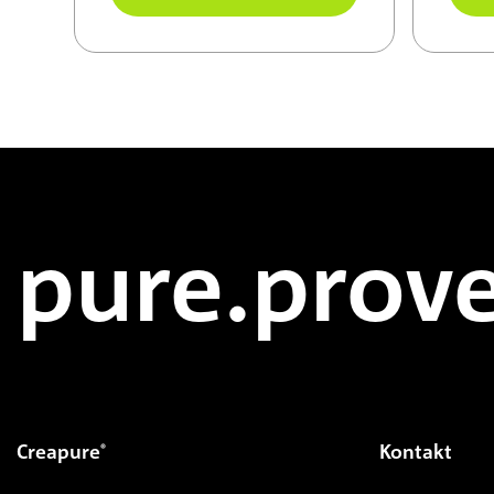
jedoch mikronisiert, löst sich
dem M
daher erheblich besser auf.
mikro
Zum Beginn des Sliders springen
optim
Flüss
pure.prove
Creapure
Kontakt
®