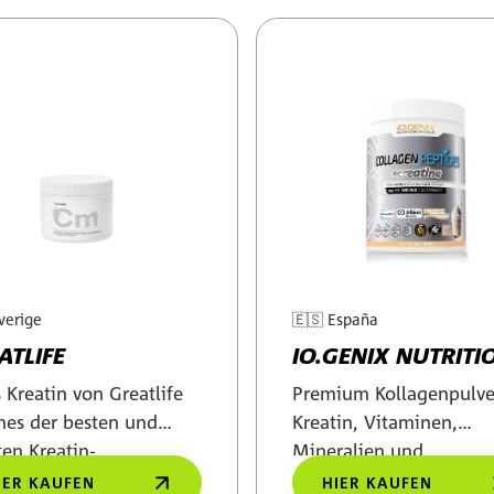
verige
🇪🇸
España
ATLIFE
IO.GENIX NUTRITI
 Kreatin von Greatlife
Premium Kollagenpulve
ines der besten und
Kreatin, Vitaminen,
ten Kreatin-
Mineralien und
hydrat-Präparate auf
Natriumhyaluronat für
IER KAUFEN
HIER KAUFEN