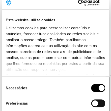
frequentemente confundidos. Embora o nível de
creatina no sangue geralmente não tenha significado
diagnóstico, a creatinina é medida como um
Este website utiliza cookies
parâmetro de rotina para avaliar a função renal.
Utilizamos cookies para personalizar conteúdo e
anúncios, fornecer funcionalidades de redes sociais e
analisar o nosso tráfego. Também partilhamos
informações acerca da sua utilização do site com os
nossos parceiros de redes sociais, de publicidade e de
análise, que as podem combinar com outras informações
que lhes forneceu ou recolhidas por estes a partir da sua
utilização dos respetivos serviços.
Pode encontrar mais informações em
protecção de
dados
.
Seleção
Clique
aqui
para ir para a impressão.
Necessários
de
consentimento
Preferências