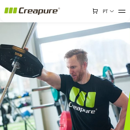
PT
↻
x
Creabot