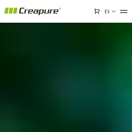
ES
↻
x
Creabot