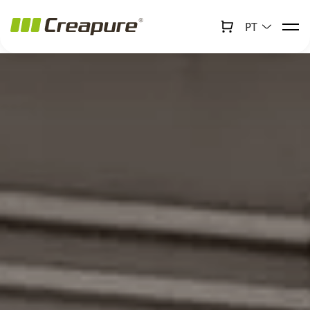
PT
↻
x
Creabot