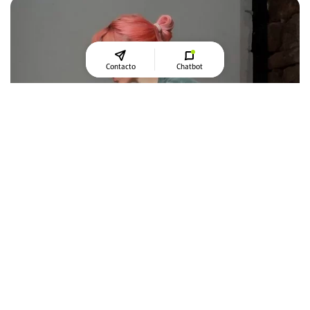
Contacto
Chatbot
CALISTENIA – MAIS DO QUE TREINO
RIATIVIDADE ENCONTRA FORÇA –
CADA MOVIMENTO É UM PASSO
ADIANTE
Eu sou Anna, 37 anos, vegana e atleta de calistenia. Há