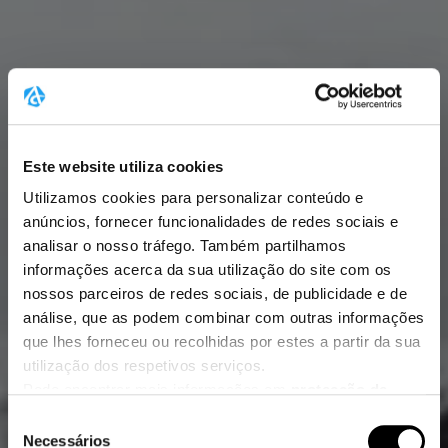
Este website utiliza cookies
Utilizamos cookies para personalizar conteúdo e
anúncios, fornecer funcionalidades de redes sociais e
analisar o nosso tráfego. Também partilhamos
informações acerca da sua utilização do site com os
nossos parceiros de redes sociais, de publicidade e de
análise, que as podem combinar com outras informações
que lhes forneceu ou recolhidas por estes a partir da sua
utilização dos respetivos serviços.
Pode encontrar mais informações em
protecção de
dados
.
Seleção
Clique
aqui
para ir para a impressão.
Necessários
de