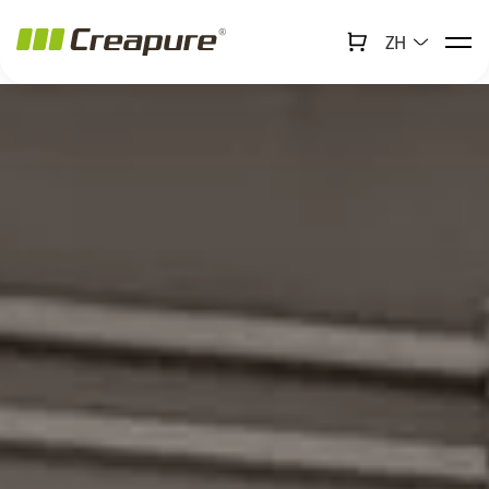
ZH
↻
x
Creabot