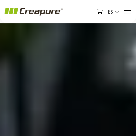
ES
↻
x
Creabot