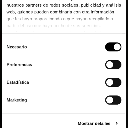
nuestros partners de redes sociales, publicidad y análisis
web, quienes pueden combinarla con otra información
que les haya proporcionado o que hayan recopilado a
partir del uso que haya hecho de sus servicios.
Puede encontrar más información en el apartado de
protección de datos.
Selección
Haga clic
aquí
para ir a la imprenta.
Necesario
de
consentimiento
Preferencias
Estadística
Marketing
Mostrar detalles