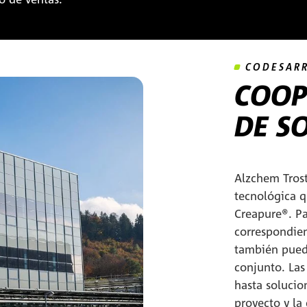
CODESAR
COOP
DE S
Alzchem Tros
tecnológica q
Creapure®. Pa
correspondien
también puede
conjunto. Las
hasta solucio
proyecto y la