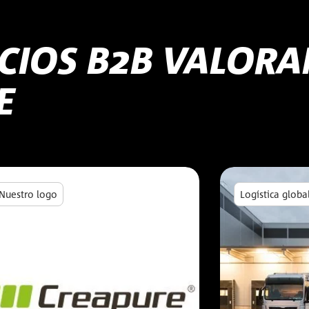
OCIOS B2B VALORA
E
Nuestro logo
Logística globa