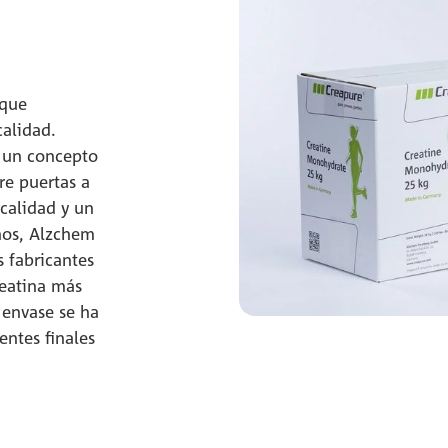
 que
calidad.
s un concepto
re puertas a
calidad y un
ños, Alzchem
 fabricantes
eatina más
 envase se ha
entes finales