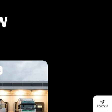
N
l
Contacto