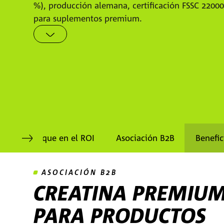
%), producción alemana, certificación FSSC 22000
para suplementos premium.
d
Enfoque en el ROI
Asociación B2B
Benefic
ASOCIACIÓN B2B
CREATINA PREMIU
PARA PRODUCTOS