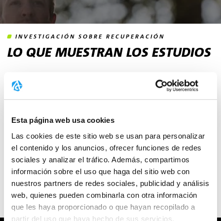
INVESTIGACIÓN SOBRE RECUPERACIÓN
LO QUE MUESTRAN LOS ESTUDIOS
Menos daño
19 % menos de aumento de CK después de una
carrera de 30 km
⁸
– documentado científicamente
Esta página web usa cookies
Reducción de la inflamación
34 % menos de TNF-α y 61 % menos de PGE₂
⁸
–
Las cookies de este sitio web se usan para personalizar
medido 24 h después del ejercicio intenso
el contenido y los anuncios, ofrecer funciones de redes
sociales y analizar el tráfico. Además, compartimos
Recuperación de lesiones
información sobre el uso que haga del sitio web con
Los estudios muestran una preservación muscular
nuestros partners de redes sociales, publicidad y análisis
del 0,9 % frente a una pérdida del 3,7 % con la
web, quienes pueden combinarla con otra información
inmovilización
⁴
que les haya proporcionado o que hayan recopilado a
partir del uso que haya hecho de sus servicios.