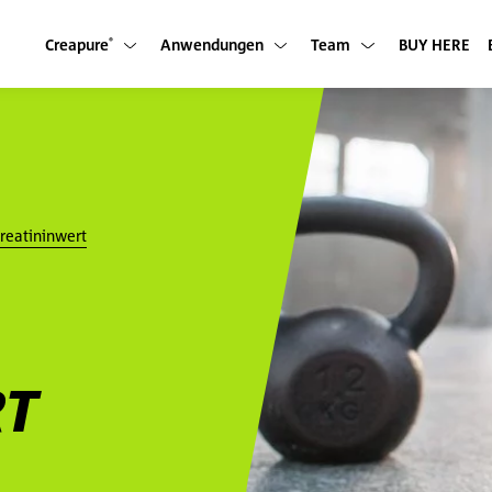
Creapure
Anwendungen
Team
BUY HERE
Untermenü anzeigen
Untermenü anzeigen
Untermenü anzeigen
®
reatininwert
RT