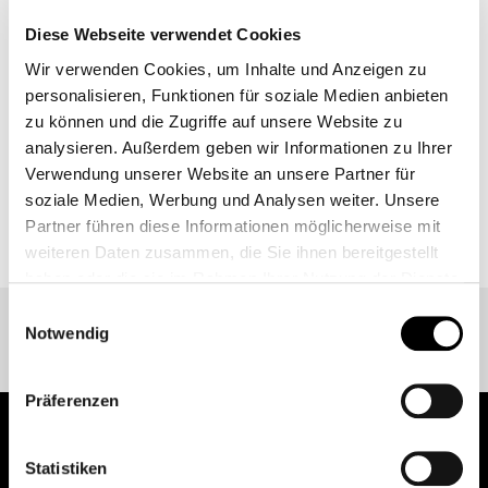
begrüßen zu dürfen.
Diese Webseite verwendet Cookies
Wir verwenden Cookies, um Inhalte und Anzeigen zu
MEHR
personalisieren, Funktionen für soziale Medien anbieten
zu können und die Zugriffe auf unsere Website zu
analysieren. Außerdem geben wir Informationen zu Ihrer
Verwendung unserer Website an unsere Partner für
soziale Medien, Werbung und Analysen weiter. Unsere
ZURÜCK ZUR EVENT ÜBERSICHT
Partner führen diese Informationen möglicherweise mit
weiteren Daten zusammen, die Sie ihnen bereitgestellt
haben oder die sie im Rahmen Ihrer Nutzung der Dienste
gesammelt haben.
Einwilligungsauswahl
Weitere Informationen finden Sie unter
Datenschutz
.
Notwendig
Klicken Sie
hier
um zum Impressum zu gelangen.
Präferenzen
Statistiken