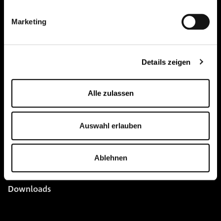
pure.proven.perfect.
Marketing
Creapure
®
Details zeigen
Anwendungen
Team
Alle zulassen
BUY HERE
Auswahl erlauben
Events
Kreatin Wissen
Ablehnen
Kontakt
Downloads