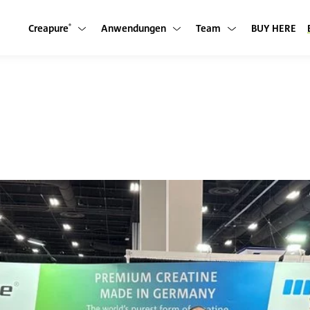
Creapure
Anwendungen
Team
BUY HERE
Untermenü anzeigen
Untermenü anzeigen
Untermenü anzeigen
®