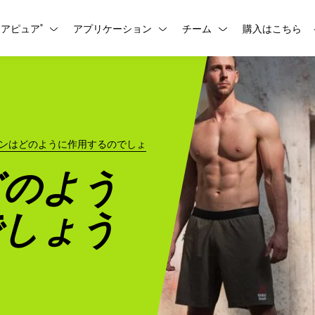
レアピュア
アプリケーション
チーム
購入はこちら
aria.show_submenu
aria.show_submenu
aria.show_submenu
®
ンはどのように作用するのでしょ
どのよう
でしょう