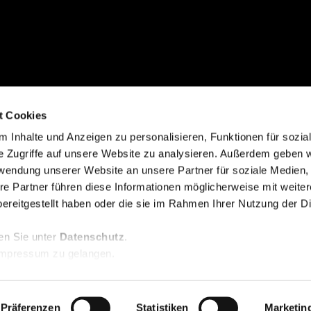
t Cookies
 Inhalte und Anzeigen zu personalisieren, Funktionen für sozia
e Zugriffe auf unsere Website zu analysieren. Außerdem geben w
rwendung unserer Website an unsere Partner für soziale Medien
re Partner führen diese Informationen möglicherweise mit weite
ereitgestellt haben oder die sie im Rahmen Ihrer Nutzung der D
en Sie unter
Datenschutz
.
mpressum zu gelangen.
データ保護
刻印
法律上の
利用規約
Präferenzen
Statistiken
Marketin