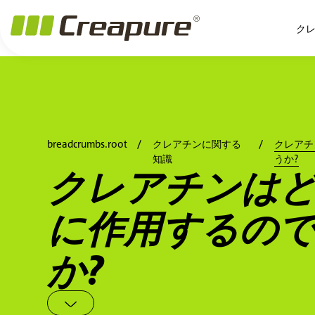
a11y.jump_to_main_content
a11y.jump_to_footer
a11y.jump_nav_end
a11y.jump_nav_start
ク
breadcrumbs.root
クレアチンに関する
クレアチ
知識
うか?
クレアチンは
に作用するの
か?