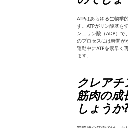
ATPはあらゆる生物学
す。ATPがリン酸基
ン二リン酸（ADP）で
のプロセスには時間が
運動中にATPを素早
ます。
クレアチ
筋肉の成
しょうか
安静時の筋肉では、ク