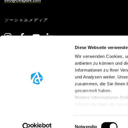
info@creapure.com
ソーシャルメディア
Diese Webseite verwende
Wir verwenden Cookies, um
ニュースレター登録
(COMMON.OPENS_IN_NEW_WINDOW)
anbieten zu können und di
Informationen zu Ihrer Ve
und Analysen weiter. Unse
zusammen, die Sie ihnen b
gesammelt haben.
Weitere Informationen find
Klicken Sie
hier
um zum I
© 2025 Creapure®
Einwilligungsauswahl
Notwendig