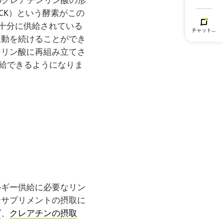
せ
CK）という酵素がこの
が十分に供給されている
チャットボ
運動を続けることができ
ット
ンリン酸に再組み立てさ
供給できるようになりま
ルギー供給に必要なリン
ンサプリメントの摂取に
グ
、
クレアチンの摂取