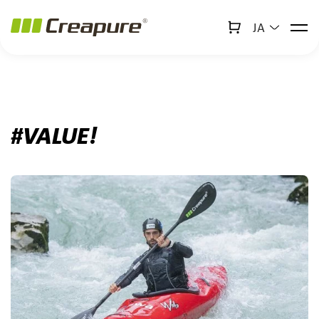
アンバサダー、
JA
↻
x
Creabot
a11y.jump_to_main_content
a11y.jump_to_footer
#VALUE!