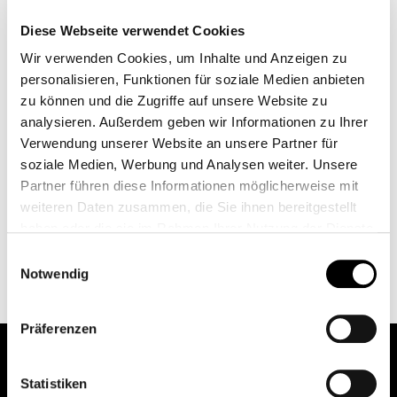
Diese Webseite verwendet Cookies
Wir verwenden Cookies, um Inhalte und Anzeigen zu
personalisieren, Funktionen für soziale Medien anbieten
zu können und die Zugriffe auf unsere Website zu
analysieren. Außerdem geben wir Informationen zu Ihrer
Verwendung unserer Website an unsere Partner für
soziale Medien, Werbung und Analysen weiter. Unsere
Partner führen diese Informationen möglicherweise mit
weiteren Daten zusammen, die Sie ihnen bereitgestellt
haben oder die sie im Rahmen Ihrer Nutzung der Dienste
gesammelt haben.
協力
Einwilligungsauswahl
Weitere Informationen finden Sie unter
Datenschutz
.
Notwendig
Klicken Sie
hier
um zum Impressum zu gelangen.
Präferenzen
Statistiken