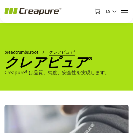
JA
↻
x
Creabot
a11y.jump_to_main_content
a11y.jump_to_footer
breadcrumbs.root
クレアピュア
®
クレアピュア
®
Creapure® は品質、純度、安全性を実現します。