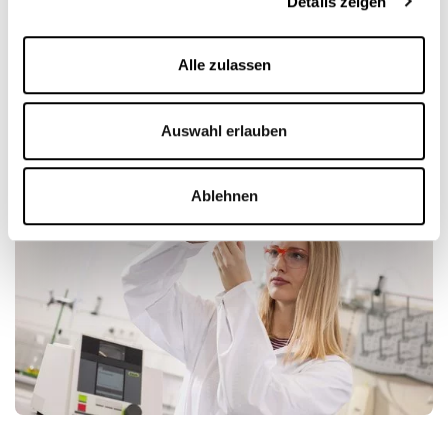
Details zeigen
Creapure
品質保証
®
Creapure® の承認シールは、ドイツ産のテスト済みクレア
Alle zulassen
チンであることを意味し、消費者にとっては明確な品質指
標となり、B2B パートナーにとっては強力な差別化要因と
Auswahl erlauben
なります。
Ablehnen