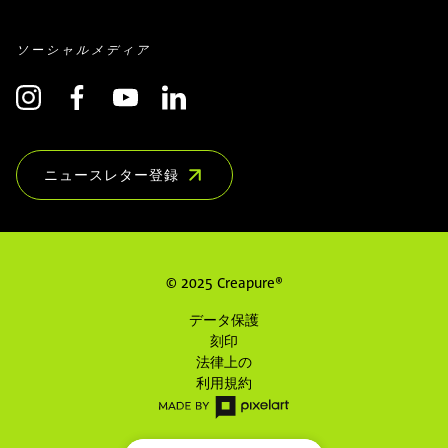
ソーシャルメディア
ニュースレター登録
(COMMON.OPENS_IN_NEW_WINDOW)
© 2025 Creapure®
データ保護
刻印
法律上の
利用規約