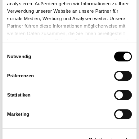
analysieren. Außerdem geben wir Informationen zu Ihrer
メーカーおよび再販業者向け
Verwendung unserer Website an unsere Partner für
soziale Medien, Werbung und Analysen weiter. Unsere
Creapure®は、99.9%純度の「Made in Germany」のクレ
Partner führen diese Informationen möglicherweise mit
アチンです。認証を受け、実績があり、世界中で需要があ
weiteren Daten zusammen, die Sie ihnen bereitgestellt
ります。単なる原材料以上の価値：プレミアムブランドに
haben oder die sie im Rahmen Ihrer Nutzung der Dienste
ふさわしい品質をお約束します。
gesammelt haben.
Einwilligungsauswahl
Weitere Informationen finden Sie unter
Datenschutz
.
Notwendig
Klicken Sie
hier
um zum Impressum zu gelangen.
Präferenzen
Statistiken
Marketing