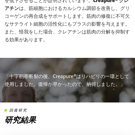
を低下させることが証明されています⁸。
Creapure® クレ
アチン
は、筋細胞におけるカルシウム調節を改善し、グリ
コーゲンの再合成をサポートします。筋肉の修復に不可欠
なサテライト細胞の活性化にもプラスの影響を与えます。
また、怪我をした場合、クレアチンは筋肉の分解を抑制す
る効果があります。
「十字靭帯断裂の後、Creapure®はリハビリの一環として
使用しました。復帰が早かったので、納得しました。」
回復研究
研究結果