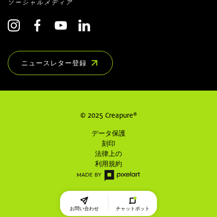
ソーシャルメディア
ニュースレター登録
(COMMON.OPENS_IN_NEW_WINDOW)
© 2025 Creapure®
データ保護
刻印
法律上の
利用規約
お問い合わせ
チャットボット