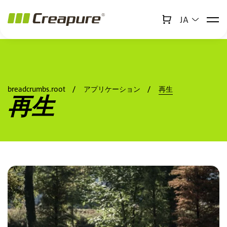
JA
↻
x
Creabot
a11y.jump_to_main_content
a11y.jump_to_footer
breadcrumbs.root
アプリケーション
再生
再生