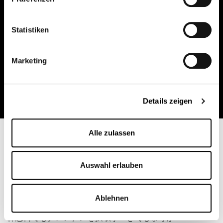
筋力の回復が早い
回復力の向上が実証されています
Statistiken
同化環境
筋肉の成長に適した環境
Marketing
怪我の予防
再生の最適化による筋肉構造の安定化
リハビリテーションのサポート
Details zeigen
固定中の筋肉の温存
⁴
Alle zulassen
よくある質問
あなたの質問 –
Auswahl erlauben
私たちの答え
Ablehnen
休息日でもクレアチンを摂取すべきでしょうか？