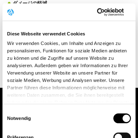
ダメージの軽減
30kmのランニング後のCK増加が19%減少
⁸
– 科学的に
実証済み
炎症の軽減
Diese Webseite verwendet Cookies
激しい運動から24時間後に測定されたTNF-αとPGE₂
⁸
の
Wir verwenden Cookies, um Inhalte und Anzeigen zu
値は、それぞれ34%と61%減少
personalisieren, Funktionen für soziale Medien anbieten
怪我からの回復
zu können und die Zugriffe auf unsere Website zu
研究によると、筋肉は0.9%維持されるのに対し、固定
analysieren. Außerdem geben wir Informationen zu Ihrer
すると3.7%の筋肉損失が見られることが示されていま
Verwendung unserer Website an unsere Partner für
す
⁴
soziale Medien, Werbung und Analysen weiter. Unsere
Partner führen diese Informationen möglicherweise mit
weiteren Daten zusammen, die Sie ihnen bereitgestellt
回復給付
haben oder die sie im Rahmen Ihrer Nutzung der Dienste
再生中のメリット
gesammelt haben.
Einwilligungsauswahl
Weitere Informationen finden Sie unter
Datenschutz
.
Notwendig
筋肉痛の軽減
Klicken Sie
hier
um zum Impressum zu gelangen.
筋肉損傷マーカーの減少
⁸
Präferenzen