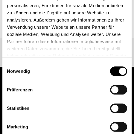
personalisieren, Funktionen für soziale Medien anbieten
zu können und die Zugriffe auf unsere Website zu
ZURÜCK ZUR EVENT ÜBERSICHT
analysieren. Außerdem geben wir Informationen zu Ihrer
Verwendung unserer Website an unsere Partner für
soziale Medien, Werbung und Analysen weiter. Unsere
Partner führen diese Informationen möglicherweise mit
weiteren Daten zusammen, die Sie ihnen bereitgestellt
haben oder die sie im Rahmen Ihrer Nutzung der Dienste
gesammelt haben.
Einwilligungsauswahl
Weitere Informationen finden Sie unter
Datenschutz
.
Notwendig
Klicken Sie
hier
um zum Impressum zu gelangen.
Präferenzen
pure.proven.perfect.
Statistiken
Creapure
®
Marketing
Anwendungen