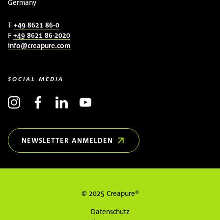
Germany
T
+49 8621 86-0
F
+49 8621 86-2020
info@creapure.com
SOCIAL MEDIA
NEWSLETTER ANMELDEN
(ÖFFNET IN NEUEM FENSTER)
© 2025 Creapure®
Datenschutz