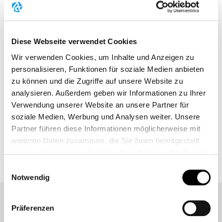
hochwertige Kreatinlösungen, intensive Gespräche
und starke Präsenz.
Creapure® freut sich auf drei Tage voller Power,
Diese Webseite verwendet Cookies
Insights und Energie – und darauf, Sie an unserem
Wir verwenden Cookies, um Inhalte und Anzeigen zu
Stand 726
begrüßen zu dürfen!
personalisieren, Funktionen für soziale Medien anbieten
zu können und die Zugriffe auf unsere Website zu
MEHR
analysieren. Außerdem geben wir Informationen zu Ihrer
Verwendung unserer Website an unsere Partner für
soziale Medien, Werbung und Analysen weiter. Unsere
Partner führen diese Informationen möglicherweise mit
weiteren Daten zusammen, die Sie ihnen bereitgestellt
ZURÜCK ZUR EVENT ÜBERSICHT
haben oder die sie im Rahmen Ihrer Nutzung der Dienste
gesammelt haben.
Einwilligungsauswahl
Weitere Informationen finden Sie unter
Datenschutz
.
Notwendig
Klicken Sie
hier
um zum Impressum zu gelangen.
Präferenzen