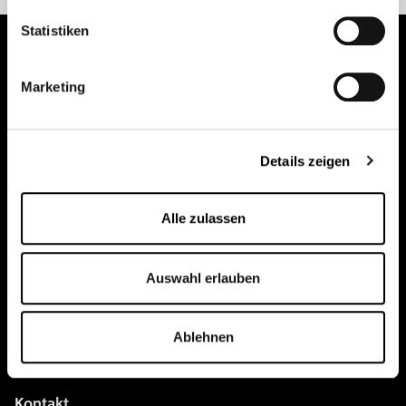
Statistiken
Marketing
pure.proven.perfect.
Details zeigen
Creapure
®
Anwendungen
Alle zulassen
Team
Auswahl erlauben
BUY HERE
Events
Ablehnen
Kreatin Wissen
Kontakt