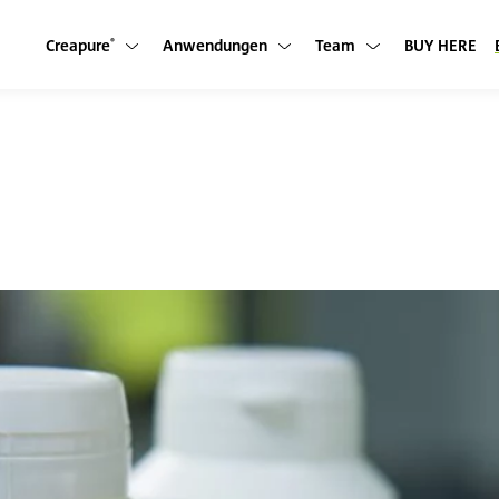
Creapure
Anwendungen
Team
BUY HERE
Untermenü anzeigen
Untermenü anzeigen
Untermenü anzeigen
®