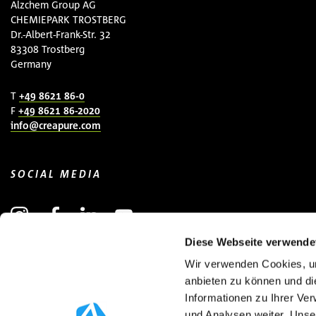
Alzchem Group AG
CHEMIEPARK TROSTBERG
Dr.-Albert-Frank-Str. 32
83308 Trostberg
Germany
T
+49 8621 86-0
F
+49 8621 86-2020
info@creapure.com
SOCIAL MEDIA
Diese Webseite verwende
Wir verwenden Cookies, um
NEWSLETTER ANMELDEN
(ÖFFNET IN NEUEM FENSTER)
anbieten zu können und di
Informationen zu Ihrer Ve
und Analysen weiter. Unse