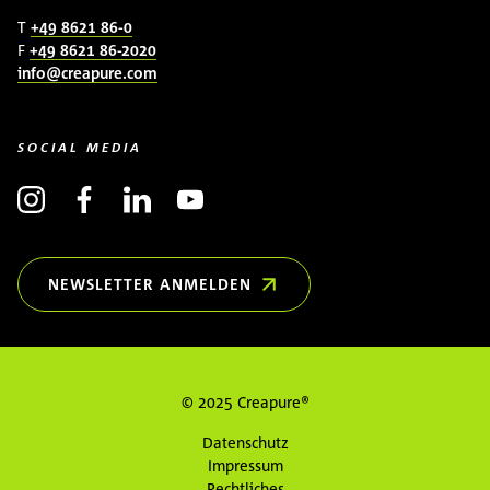
T
+49 8621 86-0
F
+49 8621 86-2020
info@creapure.com
SOCIAL MEDIA
NEWSLETTER ANMELDEN
(ÖFFNET IN NEUEM FENSTER)
© 2025 Creapure®
Datenschutz
Impressum
Rechtliches