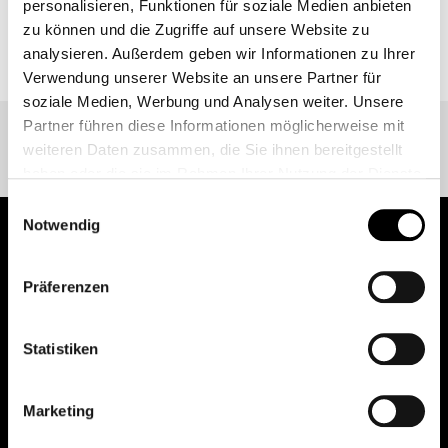
personalisieren, Funktionen für soziale Medien anbieten
ZURÜCK ZUR EVENT ÜBERSICHT
zu können und die Zugriffe auf unsere Website zu
analysieren. Außerdem geben wir Informationen zu Ihrer
Verwendung unserer Website an unsere Partner für
soziale Medien, Werbung und Analysen weiter. Unsere
Partner führen diese Informationen möglicherweise mit
weiteren Daten zusammen, die Sie ihnen bereitgestellt
haben oder die sie im Rahmen Ihrer Nutzung der Dienste
gesammelt haben.
Einwilligungsauswahl
Weitere Informationen finden Sie unter
Datenschutz
.
Notwendig
Klicken Sie
hier
um zum Impressum zu gelangen.
pure.proven.perfect.
Präferenzen
Statistiken
Creapure
®
Marketing
Anwendungen