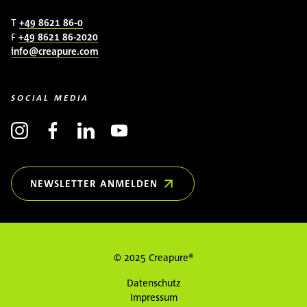
T
+49 8621 86-0
F
+49 8621 86-2020
info@creapure.com
SOCIAL MEDIA
NEWSLETTER ANMELDEN
(ÖFFNET IN NEUEM FENSTER)
© 2025 Creapure®
Datenschutz
Impressum