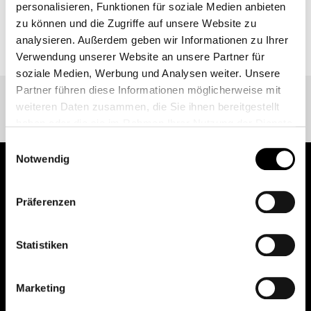
personalisieren, Funktionen für soziale Medien anbieten
zu können und die Zugriffe auf unsere Website zu
ZURÜCK ZUR EVENT ÜBERSICHT
analysieren. Außerdem geben wir Informationen zu Ihrer
Verwendung unserer Website an unsere Partner für
soziale Medien, Werbung und Analysen weiter. Unsere
Partner führen diese Informationen möglicherweise mit
weiteren Daten zusammen, die Sie ihnen bereitgestellt
haben oder die sie im Rahmen Ihrer Nutzung der Dienste
gesammelt haben.
Einwilligungsauswahl
Weitere Informationen finden Sie unter
Datenschutz
.
Notwendig
Klicken Sie
hier
um zum Impressum zu gelangen.
pure.proven.perfect.
Präferenzen
Statistiken
Creapure
®
Marketing
Anwendungen