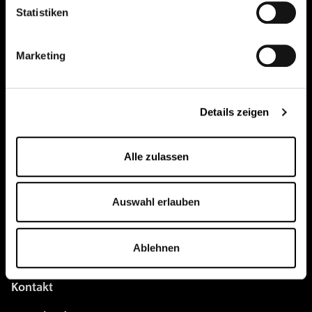
Statistiken
pure.proven.perfect.
Marketing
Creapure
®
Details zeigen
Anwendungen
Alle zulassen
Team
BUY HERE
Auswahl erlauben
Events
Ablehnen
Kreatin Wissen
Kontakt