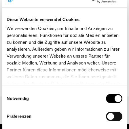
Mit voraussichtlich 12.000 Athleten und etwa 20.000
Zuschauern wird dies eines der größten und
aufregendsten HYROX-Events aller Zeiten. Bereit für
Diese Webseite verwendet Cookies
eine unvergessliche Fitness-Herausforderung!
Wir verwenden Cookies, um Inhalte und Anzeigen zu
personalisieren, Funktionen für soziale Medien anbieten
zu können und die Zugriffe auf unsere Website zu
MEHR
analysieren. Außerdem geben wir Informationen zu Ihrer
Verwendung unserer Website an unsere Partner für
soziale Medien, Werbung und Analysen weiter. Unsere
Partner führen diese Informationen möglicherweise mit
ZURÜCK ZUR EVENT ÜBERSICHT
weiteren Daten zusammen, die Sie ihnen bereitgestellt
haben oder die sie im Rahmen Ihrer Nutzung der Dienste
gesammelt haben.
Einwilligungsauswahl
Weitere Informationen finden Sie unter
Datenschutz
.
Notwendig
Klicken Sie
hier
um zum Impressum zu gelangen.
Präferenzen