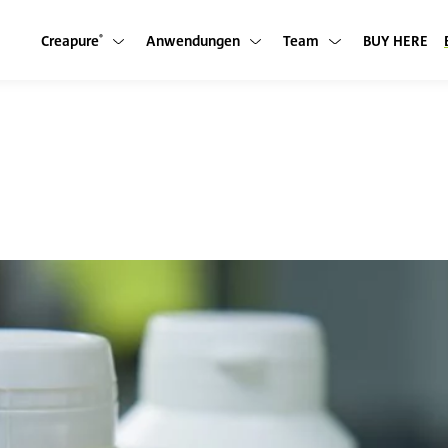
Creapure
Anwendungen
Team
BUY HERE
Untermenü anzeigen
Untermenü anzeigen
Untermenü anzeigen
®