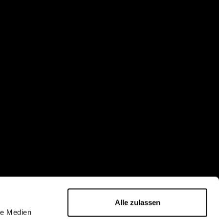
Creabot
↻
x
Alle zulassen
le Medien