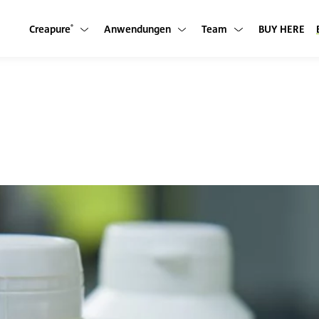
Creapure
Anwendungen
Team
BUY HERE
Untermenü anzeigen
Untermenü anzeigen
Untermenü anzeigen
®