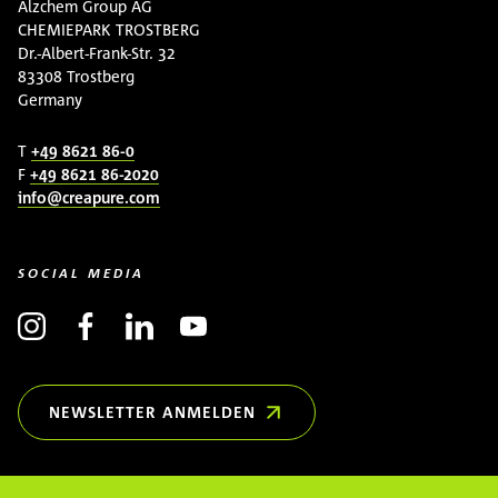
Alzchem Group AG
CHEMIEPARK TROSTBERG
Dr.-Albert-Frank-Str. 32
83308 Trostberg
Germany
T
+49 8621 86-0
F
+49 8621 86-2020
info@creapure.com
SOCIAL MEDIA
NEWSLETTER ANMELDEN
(ÖFFNET IN NEUEM FENSTER)