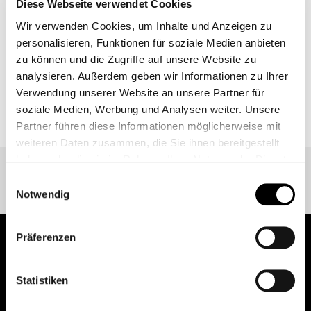
Diese Webseite verwendet Cookies
MEHR
Wir verwenden Cookies, um Inhalte und Anzeigen zu
personalisieren, Funktionen für soziale Medien anbieten
zu können und die Zugriffe auf unsere Website zu
analysieren. Außerdem geben wir Informationen zu Ihrer
Verwendung unserer Website an unsere Partner für
ZURÜCK ZUR EVENT ÜBERSICHT
soziale Medien, Werbung und Analysen weiter. Unsere
Partner führen diese Informationen möglicherweise mit
weiteren Daten zusammen, die Sie ihnen bereitgestellt
haben oder die sie im Rahmen Ihrer Nutzung der Dienste
gesammelt haben.
Einwilligungsauswahl
Weitere Informationen finden Sie unter
Datenschutz
.
Notwendig
Klicken Sie
hier
um zum Impressum zu gelangen.
Präferenzen
pure.proven.perfect.
Statistiken