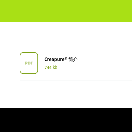
Creapure® 简介
PDF
744 kb