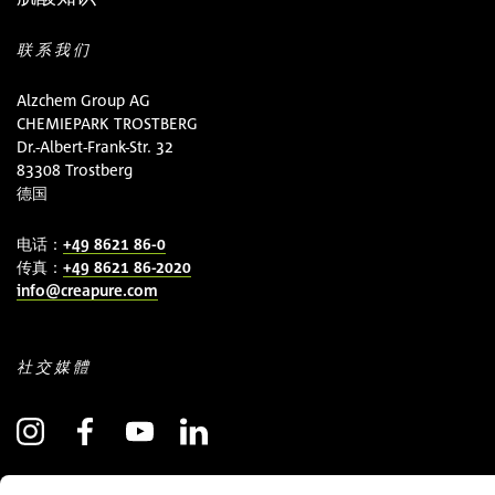
联系我们
Alzchem Group AG
CHEMIEPARK TROSTBERG
Dr.-Albert-Frank-Str. 32
83308 Trostberg
德国
电话：
+49 8621 86-0
传真：
+49 8621 86-2020
info@creapure.com
社交媒體