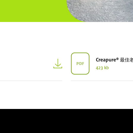
Creapure® 最
PDF
423 kb