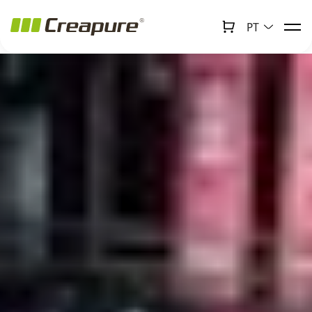
PT
↻
x
Creabot