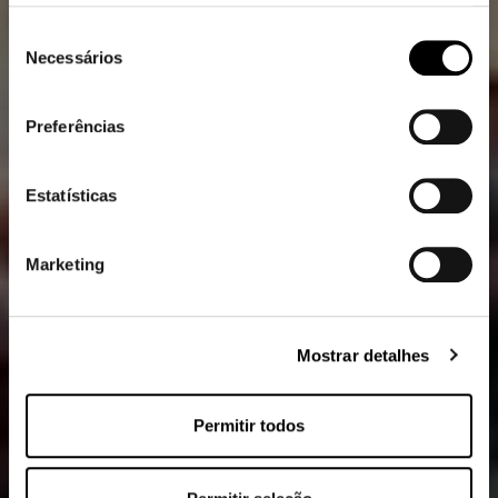
Pode encontrar mais informações em
protecção de
dados
.
Seleção
Clique
aqui
para ir para a impressão.
Necessários
de
consentimento
Preferências
Estatísticas
Marketing
Mostrar detalhes
Permitir todos