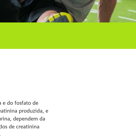
 e do fosfato de
eatinina produzida, e
urina, dependem da
dos de creatinina
.