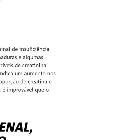
inal de insuficiência
imaduras e algumas
íveis de creatinina
 indica um aumento nos
oporção de creatina e
, é improvável que o
ENAL,