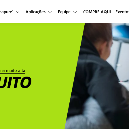
eapure
Aplicações
Equipe
COMPRE AQUI
Evento
®
ina muito alta
UITO