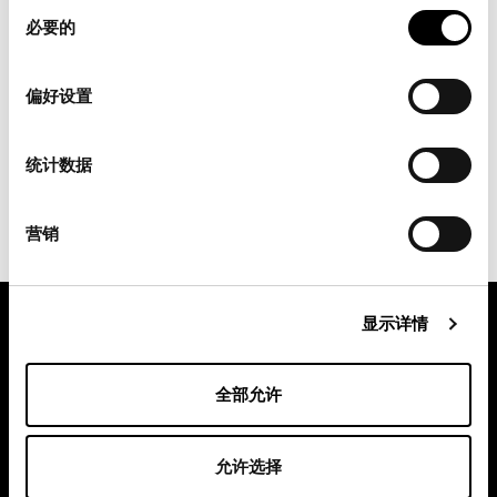
同
下，肾脏的滤过能力严重受损，导致肌酐无法被充分滤出，
必要的
意
从而引起血肌酐浓度升高。因此，肌酐水平通常用于评估肾
选
功能和监测肾脏疾病。如果肾脏受损，可以通过肌酐水平来
择
偏好设置
检测。然而，肌酸和肌酐本身对肾功能没有负面影响。如果
您不确定，我们建议您咨询医生。请务必告知医生您正在服
用肌酸补充剂，因为服用肌酸后体内肌酸储备增加会导致肌
统计数据
酐水平升高。
营销
显示详情
pure.proven.perfect.
全部允许
允许选择
Creapure
®