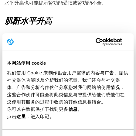
水平升高也可能提示肾功能受损或肾功能不全。
肌酐水平升高
血液中肌酐水平升高可能由多种原因引起。它可能是肾功能
衰竭的征兆。然而，肌肉损伤、皮肤和肌肉炎症、烧伤以及
其他一些疾病也会导致肌酐水平升高。
如果肌酐水平升高与补充肌酸有关，这很可能是肌肉中肌酸
本网站使用 cookie
储存增加的迹象：由于体内储存了更多肌酸，肌酸和磷酸肌
我们使用 Cookie 来制作贴合用户需求的内容与广告、提供
酸转化为肌酐的比例也会增加。在这种情况下，肌酐水平升
社交媒体功能以及分析我们的流量。我们还会与社交媒
高不太可能是由肾功能衰竭引起的。
体、广告和分析合作伙伴分享您对我们网站的使用情况，
这些合作伙伴可能会将此类信息与您提供给他们或他们在
您使用其服务的过程中收集的其他信息相结合。
肾功能、肾功能不全、肾脏和滤过能
你可以在数据保护下找到更多
信息
。
力
点击这
里
，进入印记。
血液中肌酐水平过高可能是肾功能衰竭的征兆。在这种情况