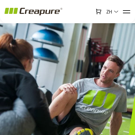
ZH
↻
x
Creabot