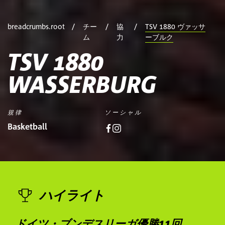
breadcrumbs.root
チー
協
TSV 1880 ヴァッサ
ム
力
ーブルク
TSV 1880
WASSERBURG
規律
ソーシャル
Basketball
ハイライト
ドイツ・ブンデスリーガ優勝11回